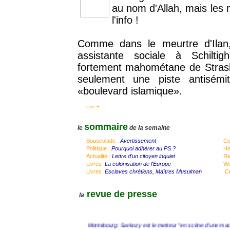
au nom d'Allah, mais les 
l'info !
Comme dans le meurtre d'Ilan,
assistante sociale à Schilti
fortement mahométane de Strasb
seulement une piste antisém
«boulevard islamique».
Lire +
sommaire
le
de la semaine
Bousculade :
Avertissement
Co
Politique
:
Pourquoi adhérer au PS ?
Hi
Actualité :
Lettre d'un citoyen inquiet
Rel
Livres :
La colonisation de l'Europe
We
Livres :
Esclaves chrétiens, Maîtres Musulman
:Cu
revue de presse
la
Montebourg: Sarkozy est le metteur "en scène d'une mach