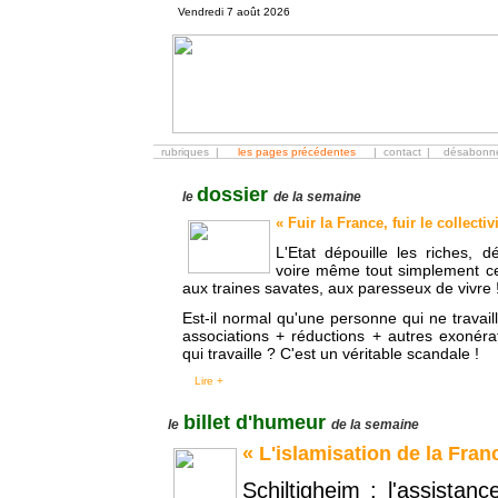
Vendredi 7 août 2026
rubriques
|
les pages précédentes
|
contact
|
désabonn
dossier
le
de la semaine
«
Fuir la France, fuir le collecti
L'Etat dépouille les riches, d
voire même tout simplement ceu
aux traines savates, aux paresseux de vivre 
Est-il normal qu'une personne qui ne travail
associations + réductions + autres exonérat
qui travaille ? C'est un véritable scandale !
Lire +
billet d'humeur
le
de la semaine
« L'islamisation de la France
Schiltigheim : l'assistan